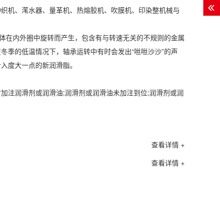
织机、滗水器、量革机、热熔胶机、吹膜机、印染整机械与
体在内外圈中旋转而产生，包含有与转速无关的不规则的金属
冬季的低温情况下，轴承运转中有时会发出“咝咝沙沙”的声
针入度大一点的新润滑脂。
注润滑剂或润滑油;润滑剂或润滑油未加注到位;润滑剂或润
查看详情 +
查看详情 +