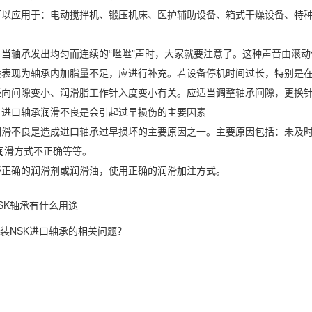
应用于：电动搅拌机、锻压机床、医护辅助设备、箱式干燥设备、特种
。
轴承发出均匀而连续的“咝咝”声时，大家就要注意了。这种声音由滚动
般表现为轴承内加脂量不足，应进行补充。若设备停机时间过长，特别是在
径向间隙变小、润滑脂工作针入度变小有关。应适当调整轴承间隙，更换
口轴承润滑不良是会引起过早损伤的主要因素
不良是造成进口轴承过早损坏的主要原因之一。主要原因包括：未及时加
润滑方式不正确等等。
确的润滑剂或润滑油，使用正确的润滑加注方式。
SK轴承有什么用途
装NSK进口轴承的相关问题？