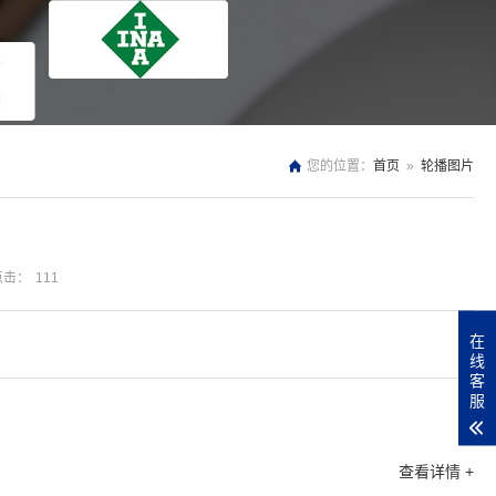
您的位置：
首页
»
轮播图片
点击：
111
在
线
客
服
查看详情 +