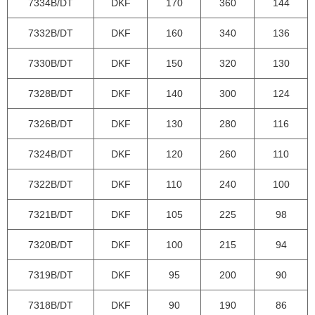
7334B/DT
DKF
170
360
144
7332B/DT
DKF
160
340
136
7330B/DT
DKF
150
320
130
7328B/DT
DKF
140
300
124
7326B/DT
DKF
130
280
116
7324B/DT
DKF
120
260
110
7322B/DT
DKF
110
240
100
7321B/DT
DKF
105
225
98
7320B/DT
DKF
100
215
94
7319B/DT
DKF
95
200
90
7318B/DT
DKF
90
190
86