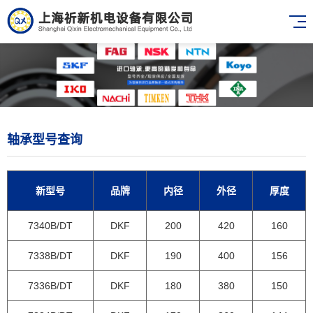
轴承型号查询
新型号
品牌
内径
外径
厚度
7340B/DT
DKF
200
420
160
7338B/DT
DKF
190
400
156
7336B/DT
DKF
180
380
150