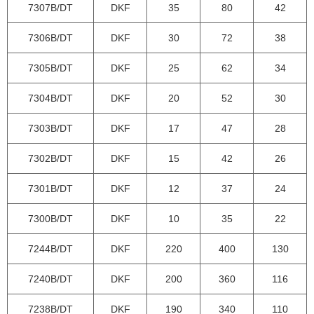
7307B/DT
DKF
35
80
42
7306B/DT
DKF
30
72
38
7305B/DT
DKF
25
62
34
7304B/DT
DKF
20
52
30
7303B/DT
DKF
17
47
28
7302B/DT
DKF
15
42
26
7301B/DT
DKF
12
37
24
7300B/DT
DKF
10
35
22
7244B/DT
DKF
220
400
130
7240B/DT
DKF
200
360
116
7238B/DT
DKF
190
340
110