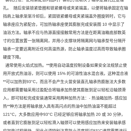
孔。 随后安装锁紧垫圈和锁紧螺母或夹紧端盖，以便将轴承固定在轴
挡肩上轴承渐渐冷却后，紧固锁紧螺母或夹紧端盖外圈旋转时，它与
轴承座应为紧配合，可加热轴承座使其膨胀完成安装图 10 中显示了
油浴方法。轴承不应与热源直接接触常用方法是在距离油箱底部数英
寸的位置放置一张隔离网，并用小支撑块将隔离网与轴承型号分隔开
轴承一定要远离附近任何高温热源，防止轴承温度过高而导致轴承圈
硬度下降。
通常使用火焰式加热。**使用自动温度控制设备如果安全法规禁止使
用开放式热油浴，则可以使用 15% 的可溶性油水混合液。这种混合液
**可以加热到93°C，而且不会产生火苗安装直孔轴承热膨胀法大多数
应用都需要轴采用过盈配合将轴承加热使其膨胀到足以轻松沿轴颈滑
入，即可轻松完成安装通常采用两种加热方法：- 热油箱加热- 感应加
热**种方法是将轴承放入具有高闪点的热油中加热油温不能超过
121°C，大多数应用中93°C 已经足够应将轴承加热 20 或 30 分钟，
或者直到它膨胀到足以轻松滑入轴颈可以使用感应加热来安装轴承感
应加热过程很快，因此必须特别注意防止温度超过93°C通常需要进行