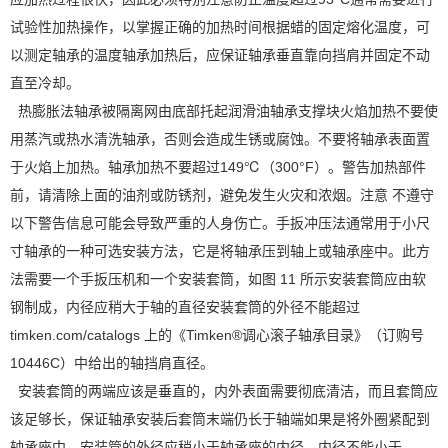
试验性加热操作，以掌握正确的加热时间根据蜡的固定熔化温度，可
以测定轴承的温度轴承加热后，应保证轴承垂直靠向挡肩并固定不动
直至冷却。
热膨胀法轴承被隔离网由底部托起润滑油轴承支撑块火焰加热不要使
用蒸汽或热水清洗轴承，否则会造成生锈或腐蚀。不要将轴承表面置
于火焰上加热。轴承加热不要超过149℃（300°F）。警告加热部件
前，请清除上面的油剂或防锈剂，避免发生火灾和浓烟。注意 不遵守
以下警告信息可能会导致严重的人身伤亡。手扳冲压法通常用于小尺
寸轴承的一种可选安装方法，它是将轴承压到轴上或轴承座中。此方
法需要一个手扳压机和一个安装套筒，如图 11 所示安装套筒应由软
钢制成，内径应稍大于轴的直径安装套筒的外径不能超过
timken.com/catalogs 上的《Timken®调心滚子轴承目录》（订购号
10446C）中给出的轴挡肩直径。
安装套筒的两端应该是垂直的，内外表面需要彻底清洁，而且套筒应
该足够长，保证轴承安装后套筒末端仍长于轴端如果是将外圈紧配到
轴承座中，安装管的外径应稍小于轴承座的内径。内径不能小于