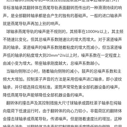
非标准轴承其翻转体在燕尾导轨表面翻转而传出的一种滑滑持续的响
声，是全部翻转轴承都是会产生的独有的基础声。一般的进口轴承声
就是燕尾导轨声再加上别的响声。
球轴承燕尾导轨的噪声是不规则的，其频率在1000Hz以上，其主频
不随速比变化，但其总噪声系数随速比的增大而增大。对于滚道噪声
高的轴承，滚道噪声的噪声系数随着粘度的增大而减小，但当滚道噪
声低的轴承的粘度增大到20mm^2/s以上时，噪声系数在一定程度上
由减小变为增大。带座轴承刚度越大，总噪声系数越小。
当轴向侧隙过小时，随着轴向侧隙的减小，鼓声的总噪声系数和主
频大大增加。控制滚子声音的方法是采用低噪声进口轴承，即小波纹
轴承，并仔细选择应用标准。滚筒声常常危害全部机器设备的噪声，
降低燕尾导轨声能够降低全部机器设备的噪声。
翻转体的撞击声及其控制措施大尺寸球轴承或圆柱滚子轴承在纯轴
向载荷下低速运行时，由于翻转体的向心力较小，非载荷区的翻转体
会撞击球轴承或燕尾导轨，传递噪声。但是随着速度比的增加，这种
噪音会消失。对翻转体冲击声的控制措施是适度降低轴向侧隙，应用